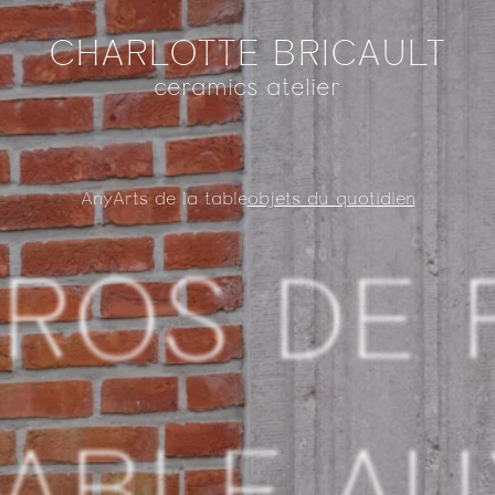
CHARLOTTE BRICAULT
ceramics atelier
Any
Arts de la table
objets du quotidien
ROS DE 
TABLE AU