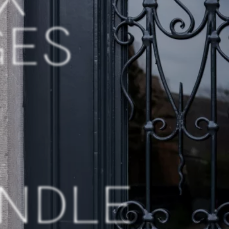
GES
E
ANDLE