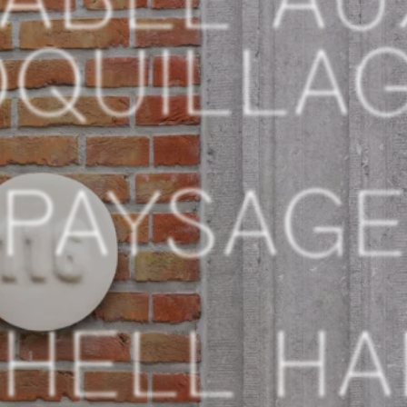
QUILLA
PAYSAG
HELL H