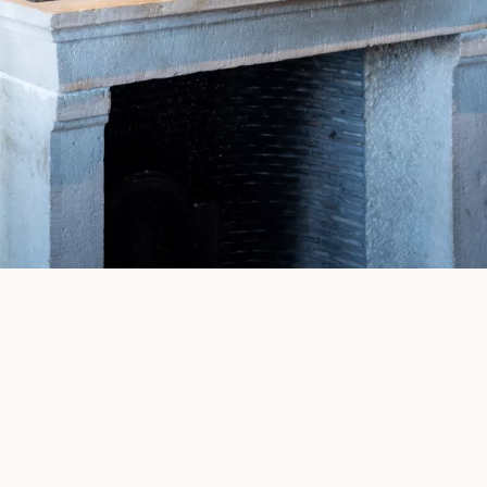
cb@charlottebricault.com
+32 (0) 487 19 06 86