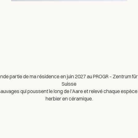
nde partie de ma résidence en juin 2027 au PROGR – Zentrum für
Suisse
 sauvages qui poussent le long de l’Aare et relevé chaque espèc
herbier en céramique.
cb@charlottebricault.com
+32 (0) 487 19 06 86